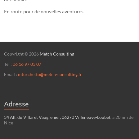
En route pour de nouvelles aventures
Copyright © 2026
Metch Consulting
Tél :
06 16 97 03 07
Email :
mturchetto@metch-consulting.fr
Adresse
34 All. du Villaret Vaugrenier, 06270 Villeneuve-Loubet
, à 20min de
Nice