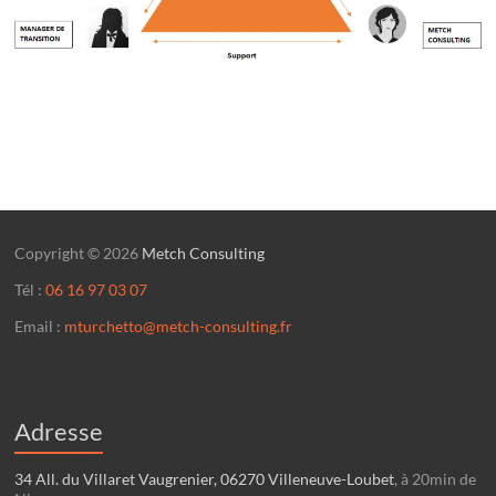
Copyright © 2026
Metch Consulting
Tél :
06 16 97 03 07
Email :
mturchetto@metch-consulting.fr
Adresse
34 All. du Villaret Vaugrenier, 06270 Villeneuve-Loubet
, à 20min de