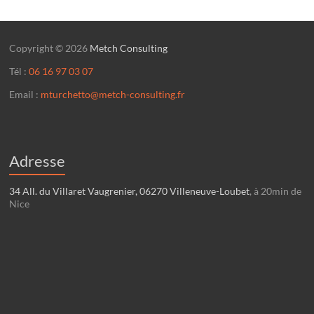
Copyright © 2026
Metch Consulting
Tél :
06 16 97 03 07
Email :
mturchetto@metch-consulting.fr
Adresse
34 All. du Villaret Vaugrenier, 06270 Villeneuve-Loubet
, à 20min de
Nice