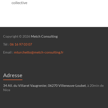
collective
Copyright © 2026
Metch Consulting
Tél :
06 16 97 03 07
Email :
mturchetto@metch-consulting.fr
Adresse
34 All. du Villaret Vaugrenier, 06270 Villeneuve-Loubet
, à 20min de
Nice