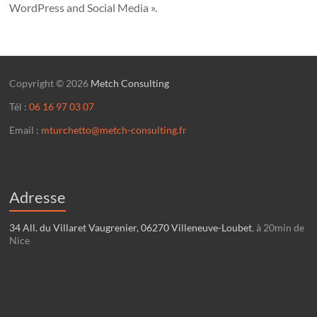
WordPress and Social Media ».
Copyright © 2026
Metch Consulting
Tél :
06 16 97 03 07
Email :
mturchetto@metch-consulting.fr
Adresse
34 All. du Villaret Vaugrenier, 06270 Villeneuve-Loubet
, à 20min de
Nice